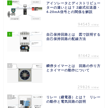
2
アイソレータとディストリビュー
ターの違いとは？ 2線式伝送器・
4-20mA信号との関係を解説
94543
view
3
自己保持回路とは 図で説明する
自己保持回路の配線方法
81642
view
4
瞬停タイマーとは 回路の作り方
とタイマーの動作について
29826
view
5
リレー（継電器）とは？ リレー
の動作と電気回路の説明