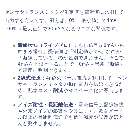
センサやトランスミッタが測定値を電流値に比例して
出力する方式です。例えば、0%（最小値）で4mA、
100%（最大値）で20mAとなるリニアな関係です。
断線検知（ライブゼロ）
：もし信号が0mAから
始まる場合、受信側は「測定値が0%」なのか
「断線している」のか区別できません。そこで
4mAを下限とすることで、0mA＝異常（断線）
と即座に判別できます。
2線式伝送
：4mAのベース電流を利用して、セン
サやトランスミッタの動作電力を供給できるた
め、配線コスト削減や省スペース化に寄与しま
す。
ノイズ耐性・長距離伝送
：電流信号は配線抵抗
や外来ノイズの影響を受けにくく、数百メート
ル以上の長距離伝送でも信号減衰や誤差がほと
んど発生しません。