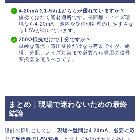
4-20mAと1-5Vはどちらが優れていますか？
優劣ではなく適材適所です。長距離・ノイズ環
境なら4-20mA、盤内や受信側処理のしやすさな
ら1-5Vが向いています。
250Ω抵抗だけで十分ですか？
単純な電流→電圧変換だけなら有効ですが、絶
縁、分配、ノイズ対策まで必要なら専用の信号
変換器を使うべきです。
まとめ｜現場で迷わないための最終
結論
設計の原則としては、
現場〜盤間は4-20mA、必要に応
じて受信側で1-5V変換
、と覚えておけば大きく外しま