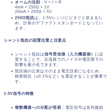
オームの法則
：V = I × R
4mA × 250Ω = 1V
20mA × 250Ω = 5V
250Ω抵抗
は、1-5Vレンジにピタリと収まるた
め、計装のデファクトスタンダードとなってい
ます。
シャント抵抗の設置位置と注意点
シャント抵抗は
信号受信側（入力機器側）
に設
置することで、伝送路でのノイズや電圧降下の
影響を最小化できます。
抵抗値の公差はそのまま電圧誤差になるため、
精密抵抗（±0.1%など）を選定することが重要で
す。
1-5V信号の特徴
複数機器への分配が容易
：電圧信号は並列接続