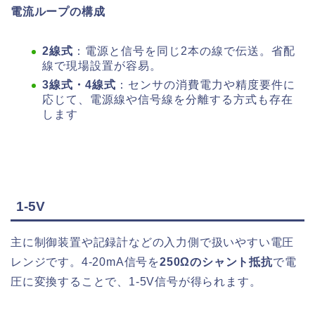
電流ループの構成
2線式
：電源と信号を同じ2本の線で伝送。省配
線で現場設置が容易。
3線式・4線式
：センサの消費電力や精度要件に
応じて、電源線や信号線を分離する方式も存在
します
1-5V
主に制御装置や記録計などの入力側で扱いやすい電圧
レンジです。4-20mA信号を
250Ωのシャント抵抗
で電
圧に変換することで、1-5V信号が得られます。