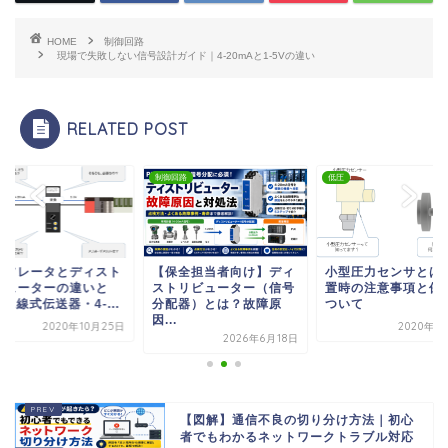
HOME
制御回路
現場で失敗しない信号設計ガイド｜4‑20mAと1‑5Vの違い
RELATED POST
制御回路
低圧
イソレータとディスト
【保全担当者向け】ディ
小型圧力センサとは
ビューターの違いと
ストリビューター（信号
置時の注意事項と保
 2線式伝送器・4-...
分配器）とは？故障原
ついて
因...
2020年10月25日
2020年1
2026年6月18日
【図解】通信不良の切り分け方法｜初心
者でもわかるネットワークトラブル対応