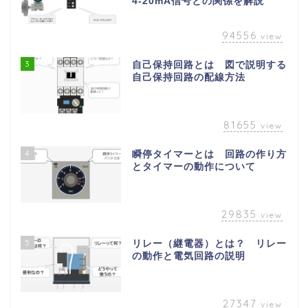
4-20mA信号との関係を解説
94556
view
3
自己保持回路とは 図で説明する
自己保持回路の配線方法
81655
view
4
瞬停タイマーとは 回路の作り方
とタイマーの動作について
29835
view
5
リレー（継電器）とは？ リレー
の動作と電気回路の説明
27347
view