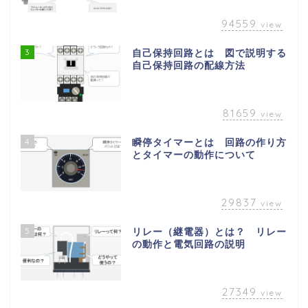
94559
view
3
自己保持回路とは 図で説明する
自己保持回路の配線方法
81659
view
4
瞬停タイマーとは 回路の作り方
とタイマーの動作について
29837
view
5
リレー（継電器）とは？ リレー
の動作と電気回路の説明
27349
view